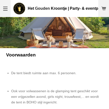
Ga
Het
Gouden
Kroontje | Party- & eventplanne
direct
naar
de
hoofdinhoud
Voorwaarden
De tent biedt ruimte aan max. 6 personen.
Ook voor volwassenen is de glamping tent geschikt voor
een vrijgezellen avond, girls night, trouwfeest,... en wordt
de tent in BOHO stijl ingericht.