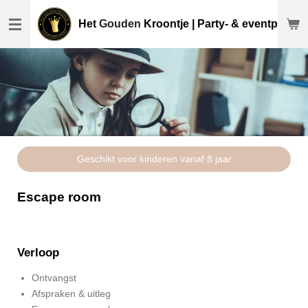
Ga
Het
Gouden
Kroontje | Party- & eventplanne
direct
naar
de
hoofdinhoud
Geschikt voor kinderen vanaf 8 jaar
Escape room
Verloop
Ontvangst
Afspraken & uitleg