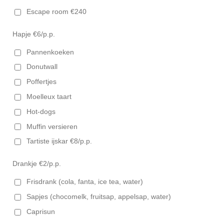
Escape room €240
Hapje €6/p.p.
Pannenkoeken
Donutwall
Poffertjes
Moelleux taart
Hot-dogs
Muffin versieren
Tartiste ijskar €8/p.p.
Drankje €2/p.p.
Frisdrank (cola, fanta, ice tea, water)
Sapjes (chocomelk, fruitsap, appelsap, water)
Caprisun