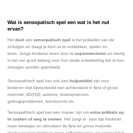
Wat is sensopatisch spel een wat is het nut
ervan?
Het
doel
van
sensopatisch spel
is het prikkelen van de
zintuigen en daagt je kind uit te ontdekken, spelen en
leren.
Jonge kinderen leren door te
experimenteren
en hierbij
is het van groot belang voor hun totale ontwikkeling dat al hun
zintuigen worden geprikkeld.
Sensopathisch spel kan ook een
hulpmiddel
zijn voor
kinderen met bijvoorbeeld een achterstand in fijne of grove
motoriek, AD(H)D, autisme, downsyndroom,
gedragsproblemen, leerstoornis etc.
Sensopathisch
spel kan een manier zijn om
extra prikkels op
te zoeken of weg te nemen
. Het zorgt er voor dat kinderen
meer bewegen en stimuleert
de fijne en grove motoriek.
Verder ervaren kinderen meer zelfvertrouwen, en vergroot het