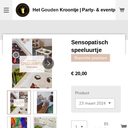
Ga
Het
Gouden
Kroontje | Party- & eventplanne
direct
naar
de
hoofdinhoud
Sensopatisch
speeluurtje
Beperkte plaatsen
€ 20,00
Product
In