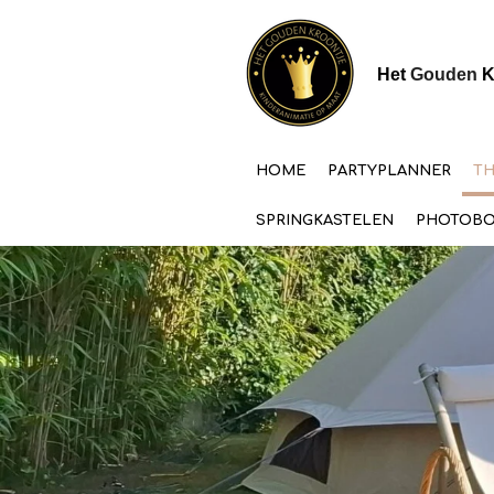
Ga
direct
naar
Het
Gouden
K
de
hoofdinhoud
HOME
PARTYPLANNER
T
SPRINGKASTELEN
PHOTOB